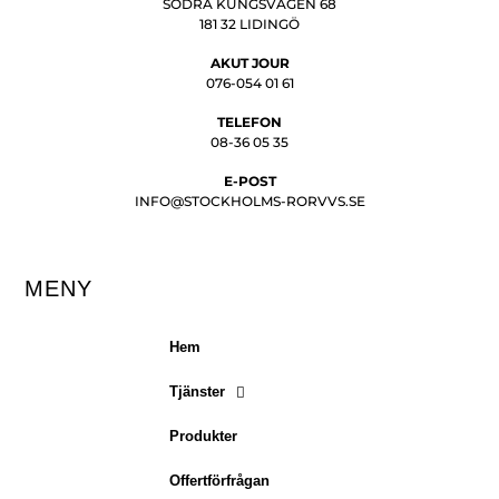
SÖDRA KUNGSVÄGEN 68
181 32 LIDINGÖ
AKUT JOUR
076-054 01 61
TELEFON
08-36 05 35
E-POST
INFO@STOCKHOLMS-RORVVS.SE
MENY
Hem
Tjänster
Produkter
Offertförfrågan