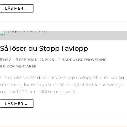
LÄS MER →
Så löser du Stopp I avlopp
DEV
FEBRUARI 21, 2025
BADRUMSRENOVERING
0 KOMMENTARER
Introduktion Att drabbas av stopp i avloppet är en vanlig
utmaning för många hushåll. Enligt statistik har Sverige
mellan 1 200 och 1 300 reningsverk…
LÄS MER →