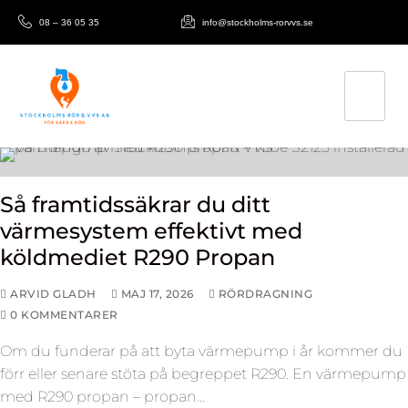
08 – 36 05 35
info@stockholms-rorvvs.se
Så framtidssäkrar du ditt
värmesystem effektivt med
köldmediet R290 Propan
ARVID GLADH
MAJ 17, 2026
RÖRDRAGNING
0 KOMMENTARER
Om du funderar på att byta värmepump i år kommer du
förr eller senare stöta på begreppet R290. En värmepump
med R290 propan – propan…