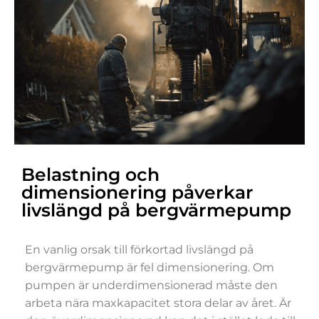
Belastning och
dimensionering påverkar
livslängd på bergvärmepump
En vanlig orsak till förkortad livslängd på
bergvärmepump är fel dimensionering. Om
pumpen är underdimensionerad måste den
arbeta nära maxkapacitet stora delar av året. Är