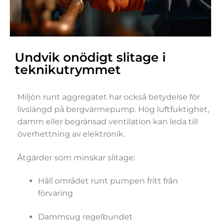
Undvik onödigt slitage i
teknikutrymmet
Miljön runt aggregatet har också betydelse för
livslängd på bergvärmepump. Hög luftfuktighet,
damm eller begränsad ventilation kan leda till
överhettning av elektronik.
Åtgärder som minskar slitage:
Håll området runt pumpen fritt från
förvaring
Dammsug regelbundet