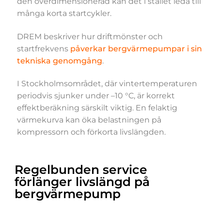
den överdimensionerad kan det i stället leda till
många korta startcykler.
DREM beskriver hur driftmönster och
startfrekvens
påverkar bergvärmepumpar i sin
tekniska genomgång
.
I Stockholmsområdet, där vintertemperaturen
periodvis sjunker under –10 °C, är korrekt
effektberäkning särskilt viktig. En felaktig
värmekurva kan öka belastningen på
kompressorn och förkorta livslängden.
Regelbunden service
förlänger livslängd på
bergvärmepump