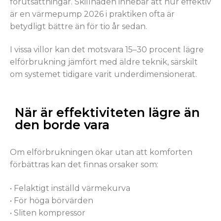
förutsättningar. Skillnaden innebär att hur effektiv
är en värmepump 2026 i praktiken ofta är
betydligt bättre än för tio år sedan.
I vissa villor kan det motsvara 15–30 procent lägre
elförbrukning jämfört med äldre teknik, särskilt
om systemet tidigare varit underdimensionerat.
När är effektiviteten lägre än
den borde vara
Om elförbrukningen ökar utan att komforten
förbättras kan det finnas orsaker som:
• Felaktigt inställd värmekurva
• För höga börvärden
• Sliten kompressor